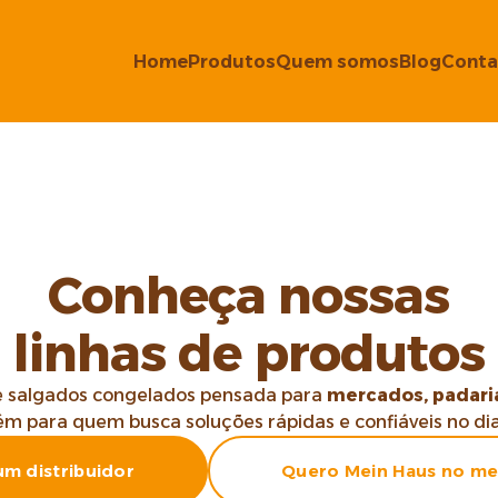
Home
Produtos
Quem somos
Blog
Conta
Conheça nossas
linhas de produtos
e salgados congelados pensada para
mercados, padari
m para quem busca soluções rápidas e confiáveis no dia 
um distribuidor
Quero Mein Haus no m