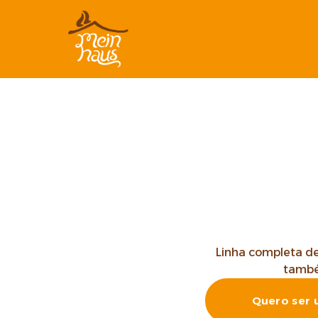
Linha completa d
també
Quero ser 