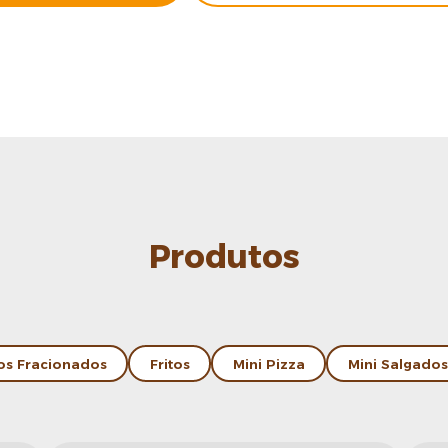
Produtos
os Fracionados
Fritos
Mini Pizza
Mini Salgados