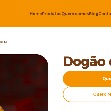
Home
Produtos
Quem somos
Blog
Conta
ddar
Dogão 
Que
Quero M