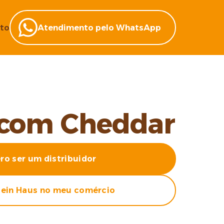
to
Atendimento pelo WhatsApp
com Cheddar
ro ser um distribuidor
ein Haus no meu comércio